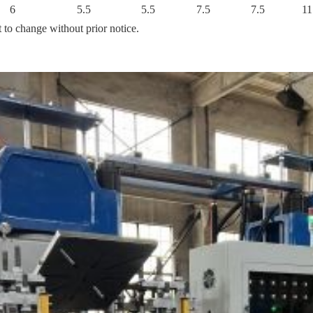
6
5.5
5.5
7.5
7.5
11
 without prior notice.