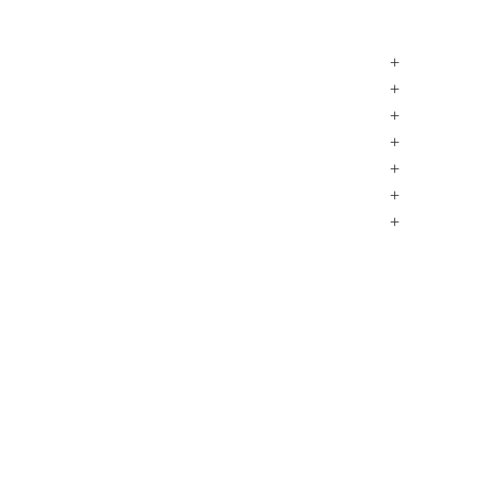
+
+
+
+
+
+
+